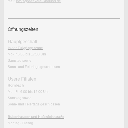
mail:
info(at)baeckerei-knauber.de
Öffnungszeiten
Hauptgeschäft
in der Fußgängerzone
Mo-Fr 6:00 bis 17:00 Uhr
Samstag sowie
Sonn- und Feiertags geschlossen
Usere Filialen
Hornbach
Mo - Fr 6:00 bis 12:00 Uhr
Samstag sowie
Sonn- und Feiertags geschlossen
Bubenhausen und Hofenfelsstraße
Montag - Freitag