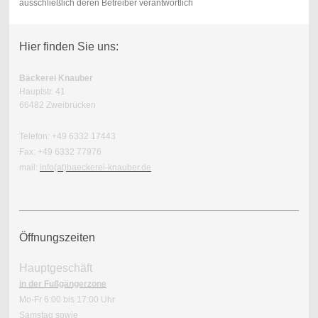
ausschließlich deren Betreiber verantwortlich
Hier finden Sie uns:
Bäckerei Knauber
Hauptstr. 41
66482 Zweibrücken
Telefon: +49 6332 17443
Fax: +49 6332 77976
mail:
info(at)baeckerei-knauber.de
Öffnungszeiten
Hauptgeschäft
in der Fußgängerzone
Mo-Fr 6:00 bis 17:00 Uhr
Samstag sowie