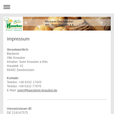
Bäckerei Otto Knauber
Inh.: Sven Knauber e.K.
Impressum
Verantwortlich:
Bäckerei
Otto Knauber
Inhaber: Sven Knauber e.Kfm.
Hauptstr. 41
66482 Zweibrücken
Kontakt
Telefon: +49 6332 17443
Telefax: +49 6332 77976
E-Mail:
sven@baeckerei-knauber.de
Umsatzsteuer-ID
DE 219147575