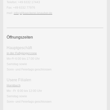
Telefon: +49 6332 17443
Fax: +49 6332 77976
mail:
info(at)baeckerei-knauber.de
Öffnungszeiten
Hauptgeschäft
in der Fußgängerzone
Mo-Fr 6:00 bis 17:00 Uhr
Samstag sowie
Sonn- und Feiertags geschlossen
Usere Filialen
Hornbach
Mo - Fr 6:00 bis 12:00 Uhr
Samstag sowie
Sonn- und Feiertags geschlossen