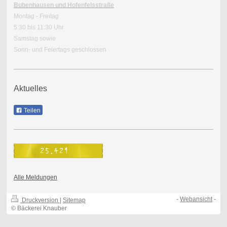
Bubenhausen und Hofenfelsstraße
Montag - Freitag
5:30 bis 11:30 Uhr
Samstag sowie
Sonn- und Feiertags geschlossen
Aktuelles
Teilen
Alle Meldungen
-
Webansicht
-
Druckversion
|
Sitemap
© Bäckerei Knauber