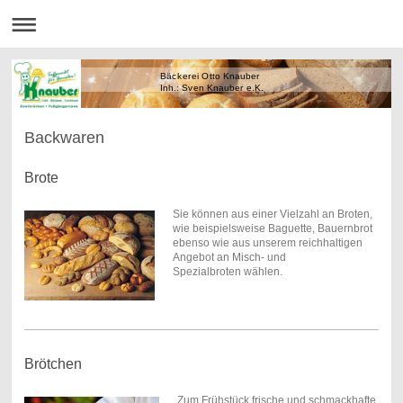
Bäckerei Otto Knauber
Inh.: Sven Knauber e.K.
Backwaren
Brote
Sie können aus einer Vielzahl an Broten,
wie beispielsweise Baguette, Bauernbrot
ebenso wie aus unserem reichhaltigen
Angebot an Misch- und
Spezialbroten wählen.
Brötchen
Zum Frühstück frische und schmackhafte