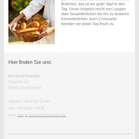
Brötchen, das ist ein guter Start in den
Tag. Unser Angebot reicht von Laugen-
über Sesambrötchen bis hin zu leckeren
Körnerbrötchen. Auch Croissants
bereiten wir jeden Tag frisch zu.
Hier finden Sie uns:
Bäckerei Knauber
Hauptstr. 41
66482 Zweibrücken
Telefon: +49 6332 17443
Fax: +49 6332 77976
mail:
info(at)baeckerei-knauber.de